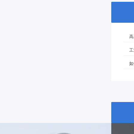
高
工
如