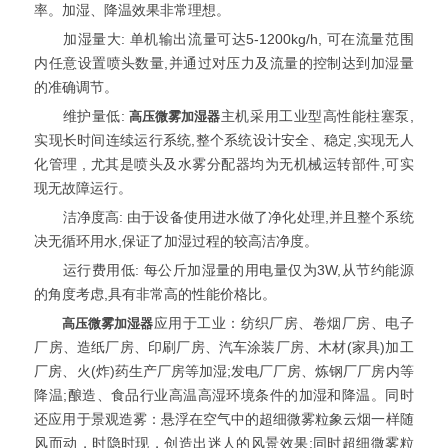
率。加湿、降温效果非常理想。
加湿量大: 单机输出流量可达5-1200kg/h, 可在流量范围
内任意设置喷头数量,并通过对压力及流量的控制达到加湿量
的准确调节。
维护量低:
高压微雾加湿器
主机采用工业型高性能柱塞泵,
实现长时间连续运行系统,整个系统设计安全、稳定,实现无人
化管理 , 尤其是喷头及水雾分配器均为无机械运转部件,可实
现无故障运行。
洁净度高: 由于设备使用进水做了净化处理,并且整个系统
决无循环用水,保证了加湿过程的较高洁净度。
运行费用低: 每公斤加湿量的用电量仅为3W,从节约能源
的角度考虑,具有非常高的性能价格比。
高压微雾加湿器
应用于工业：纺织厂房、卷烟厂房、电子
厂房、造纸厂房、印刷厂房、汽车涂装厂房、木材(家具)加工
厂房、火(炸)药生产厂房等加湿;发电厂厂房、炼钢厂厂房内等
降温;酿造、食品行业高温高湿环境条件的加湿和降温。同时
还应用于景观造雾：悬浮在空气中的超细微雾粒象云烟一样随
风而动，时隐时现，创造出迷人的风景效果;同时超细微雾粒