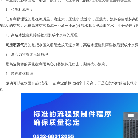
中非常重要的影响因素，那么一般来说，高压喷雾气的形成原理又都包含有哪些呢?
1、伯努利原理：
伯努利原理说的是在流质里，流速大，压强小;流速小，压强大。流体会自动从高压
的流动的空气。水被高速空气撕成一小滴一小滴(设想水龙头里流出的水，刚开始速度
2、高速水流碰到障碍物后裂成小水滴的原理
高压喷雾气
用的是把水压入细管造成高速水流，高速水流碰到障碍物后裂成小水
3、离心力将液体甩出原理
是高速旋转的雾化盘利用离心力将液体甩出去，撕碎为小液滴。
4、超声雾化原理
振动可以在水面引起“浪花”，超声波的振动频率十分高，于是它的“浪”的波长很小
雾。