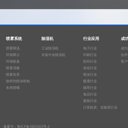
喷雾系统
除湿机
行业应用
成
喷雾降温
工业除湿机
电子行业
成功
环保降尘
吊装中央除湿机
印刷行业
合作
环保除臭
纺织行业
客户
喷雾消毒
造纸行业
喷雾造景
喷涂行业
助焊剂喷涂喷枪
暖通行业
各类喷嘴
烟草行业
食品行业
畜牧行业
计算机房、实验室行业
备案号：
鲁ICP备16033433号-4