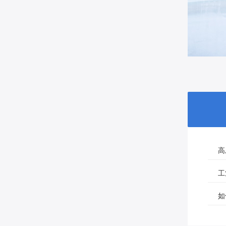
高
工
如