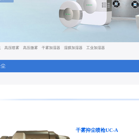
统
高压喷雾
高压微雾
干雾加湿器
湿膜加湿器
工业加湿器
降尘
干雾抑尘喷枪UC-A