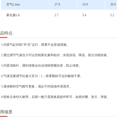
空气L/min
27.9
33.9
39.9
雾化量L/h
2.7
3.4
5.2
产品特点
1.内置气缸控制“开/关“运行，喷雾不会形成滴漏。
2.通过调节气液压力可以控制雾化量和粒径，实现加湿、降温、除尘功能转换。
3.内置清除针，遇到堵塞会自动清除喷嘴杂质，防止堵塞。
4.气液流量调节比最大至10：1，喷雾颗粒可达到极细干雾。
5.液体帽和空气帽可更换，满足不同现场环境需求。
6.喷枪主体经久耐用，后期一般只需更换易损件即可，如密封圈、垫片、弹簧。
应用场景