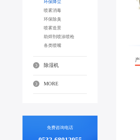
环保降尘
喷雾消毒
环保除臭
喷雾造景
助焊剂喷涂喷枪
各类喷嘴
除湿机
MORE
免费咨询电话
0532-68012055